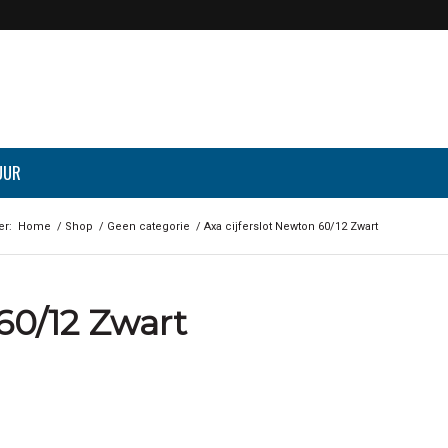
UUR
er:
Home
/
Shop
/
Geen categorie
/
Axa cijferslot Newton 60/12 Zwart
60/12 Zwart