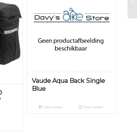
Vaude Aqua Back Single
Blue
O
W
Lees verder
Toon details