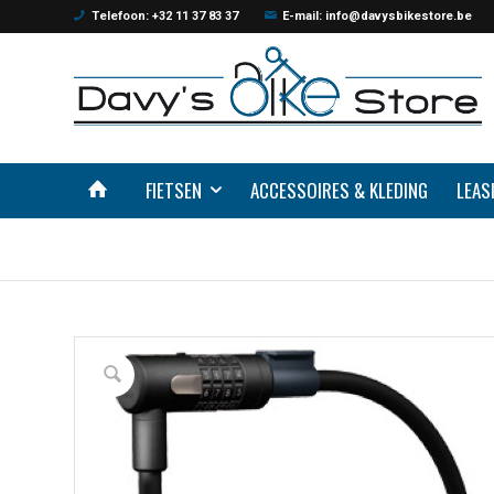
Telefoon: +32 11 37 83 37
E-mail: info@davysbikestore.be
FIETSEN
ACCESSOIRES & KLEDING
LEAS