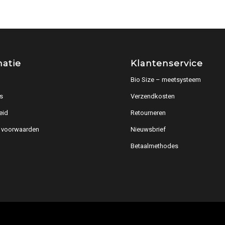
matie
Klantenservice
Bio Size – meetsysteem
s
Verzendkosten
eid
Retourneren
 voorwaarden
Nieuwsbrief
Betaalmethodes