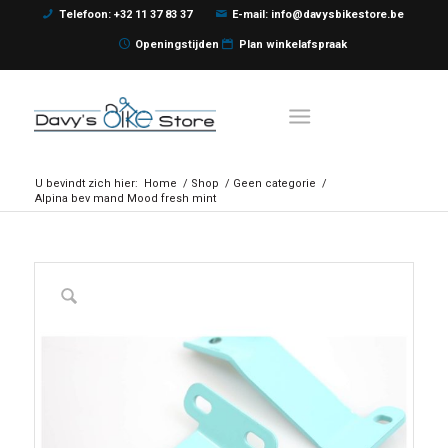
Telefoon: +32 11 37 83 37
E-mail: info@davysbikestore.be
Openingstijden
Plan winkelafspraak
U bevindt zich hier:
Home
/
Shop
/
Geen categorie
/
Alpina bev mand Mood fresh mint