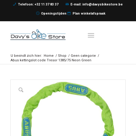
Telefoon: +32 11 37 83 37
E-mail: info@davysbikestore.be
Openingstijden
Plan winkelafspraak
U bevindt zich hier:
Home
/
Shop
/
Geen categorie
/
Abus kettingslot code Tresor 1385/75 Neon Green