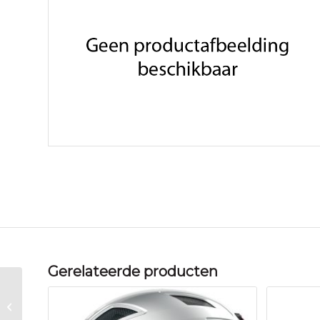
Gerelateerde producten
Xlc TASD RACKTIME ADAPTERPLAAT
ZW BAX23 Zwart