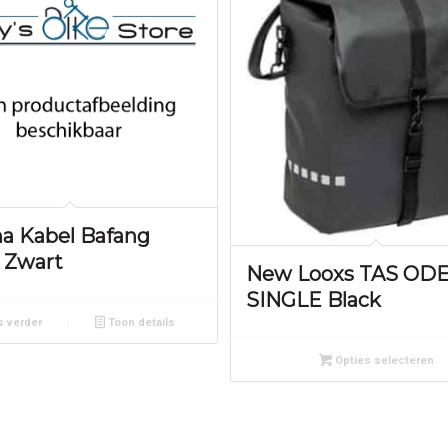
na Kabel Bafang
 Zwart
New Looxs TAS OD
SINGLE Black
 verder
Toon details
Opties selecteren