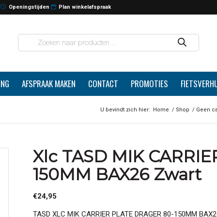
Openingstijden
Plan winkelafspraak
ING
AFSPRAAK MAKEN
CONTACT
PROMOTIES
FIETSVERH
U bevindt zich hier:
Home
/
Shop
/
Geen ca
Xlc TASD MIK CARRI
150MM BAX26 Zwart
€
24,95
TASD XLC MIK CARRIER PLATE DRAGER 80-150MM BAX2