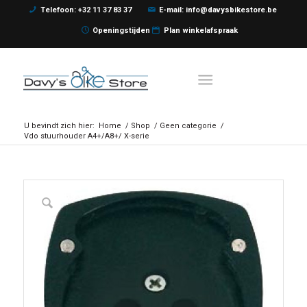
Telefoon: +32 11 37 83 37
E-mail: info@davysbikestore.be
Openingstijden
Plan winkelafspraak
U bevindt zich hier:
Home
/
Shop
/
Geen categorie
/
Vdo stuurhouder A4+/A8+/ X-serie