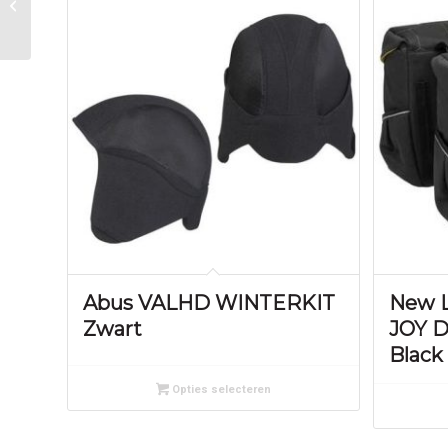
80mm Spark batterij
Abus VALHD WINTERKIT
New 
Zwart
JOY D
Black
Opties selecteren