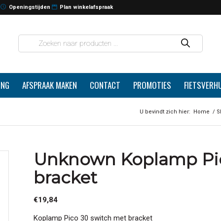
Openingstijden
Plan winkelafspraak
ING
AFSPRAAK MAKEN
CONTACT
PROMOTIES
FIETSVERH
U bevindt zich hier:
Home
/
S
Unknown Koplamp Pic
bracket
€
19,84
Koplamp Pico 30 switch met bracket