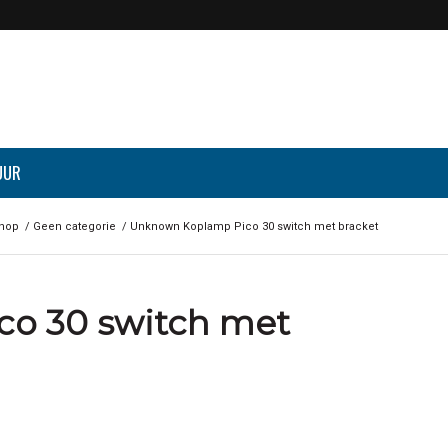
UUR
hop
/
Geen categorie
/
Unknown Koplamp Pico 30 switch met bracket
o 30 switch met