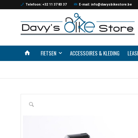
Telefoon: +32 11 37 83 37
E-mail: info@davysbikestore.be
FIETSEN
ACCESSOIRES & KLEDING
LEAS