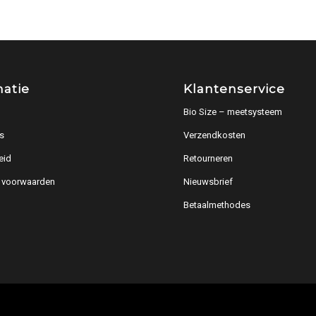
matie
Klantenservice
Bio Size – meetsysteem
s
Verzendkosten
eid
Retourneren
 voorwaarden
Nieuwsbrief
Betaalmethodes