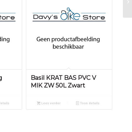
g
Basil KRAT BAS PVC V
MIK ZW 50L Zwart
etails
Lees verder
Toon details