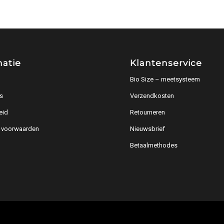
matie
Klantenservice
Bio Size – meetsysteem
s
Verzendkosten
eid
Retourneren
 voorwaarden
Nieuwsbrief
Betaalmethodes