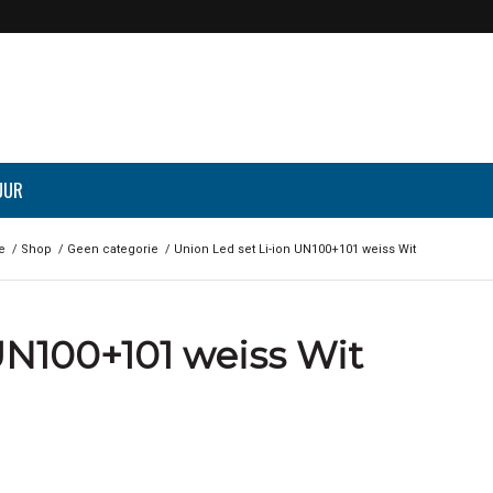
UUR
e
/
Shop
/
Geen categorie
/
Union Led set Li-ion UN100+101 weiss Wit
UN100+101 weiss Wit