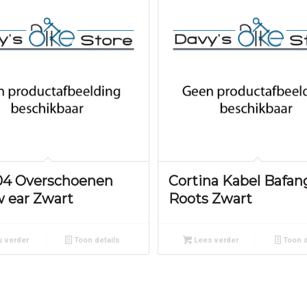
4 Overschoenen
Cortina Kabel Bafan
 ear Zwart
Roots Zwart
 verder
Toon details
Lees verder
Toon d