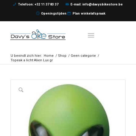
Telefoon: +32 11 37 83 37
E-mail: info@davysbikestore.be
Openingstijden
Plan winkelafspraak
U bevindt zich hier:
Home
/
Shop
/
Geen categorie
/
Topeak a licht Alien Lux gr