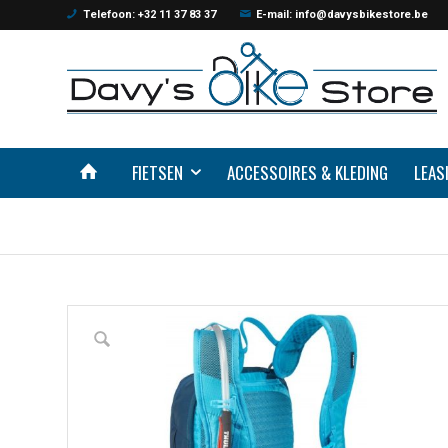
Telefoon: +32 11 37 83 37
E-mail: info@davysbikestore.be
FIETSEN
ACCESSOIRES & KLEDING
LEAS