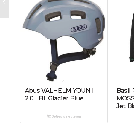
Hydration 8L – Black
Abus VALHELM YOUN I
Basil
2.0 LBL Glacier Blue
MOSS
Jet B
Opties selecteren