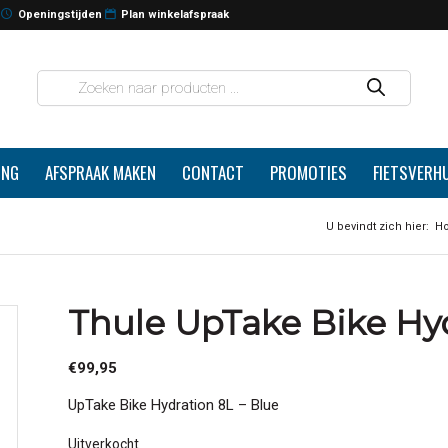
Openingstijden
Plan winkelafspraak
ING
AFSPRAAK MAKEN
CONTACT
PROMOTIES
FIETSVERH
U bevindt zich hier:
H
Thule UpTake Bike Hyd
€
99,95
UpTake Bike Hydration 8L – Blue
Uitverkocht