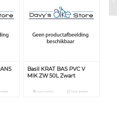
RANS
Basil KRAT BAS PVC V
MIK ZW 50L Zwart
etails
Lees verder
Toon details