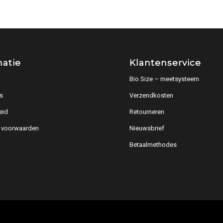
matie
Klantenservice
Bio Size – meetsysteem
s
Verzendkosten
eid
Retourneren
 voorwaarden
Nieuwsbrief
Betaalmethodes