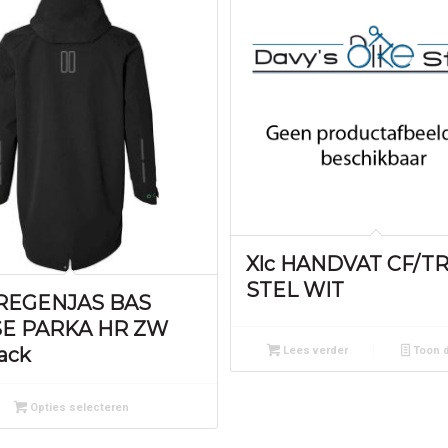
Xlc HANDVAT CF/T
STEL WIT
 REGENJAS BAS
E PARKA HR ZW
lack
Lees verder
Toon d
Opties selecteren