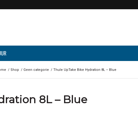
UUR
ome
/
Shop
/
Geen categorie
/
Thule UpTake Bike Hydration 8L – Blue
ration 8L – Blue