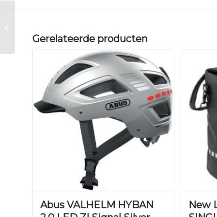
Thule TH93 Fietsdrager
EasyFold Black
Gerelateerde producten
Abus VALHELM HYBAN
New 