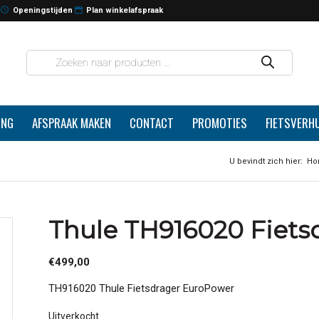
Openingstijden
Plan winkelafspraak
ING
AFSPRAAK MAKEN
CONTACT
PROMOTIES
FIETSVERH
U bevindt zich hier:
Ho
Thule TH916020 Fiets
€
499,00
TH916020 Thule Fietsdrager EuroPower
Uitverkocht