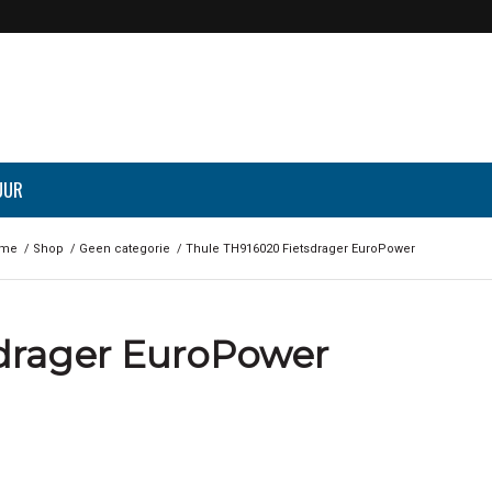
UUR
me
/
Shop
/
Geen categorie
/
Thule TH916020 Fietsdrager EuroPower
drager EuroPower