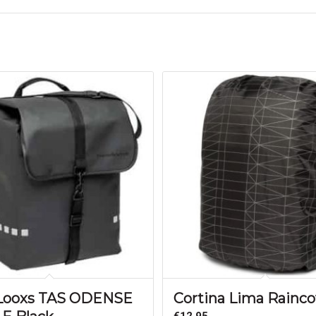
Looxs TAS ODENSE
Cortina Lima Rainco
€
12,95