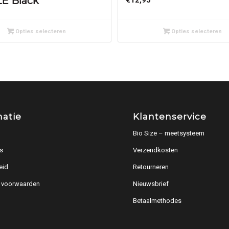
E Black
Opties selecteren
Opties selecteren
matie
Klantenservice
Bio Size – meetsysteem
s
Verzendkosten
eid
Retourneren
 voorwaarden
Nieuwsbrief
Betaalmethodes