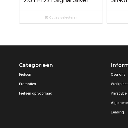
2.0 LED ZI Signal Silver
SINGL
Opties selecteren
Categorieën
Infor
Fietsen
Over ons
Promoties
Werkplaat
Fietsen op voorraad
Privacybel
Algemene
Leasing