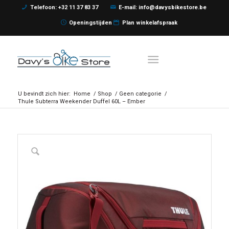
Telefoon: +32 11 37 83 37
E-mail: info@davysbikestore.be
Openingstijden
Plan winkelafspraak
U bevindt zich hier:
Home
/
Shop
/
Geen categorie
/
Thule Subterra Weekender Duffel 60L – Ember