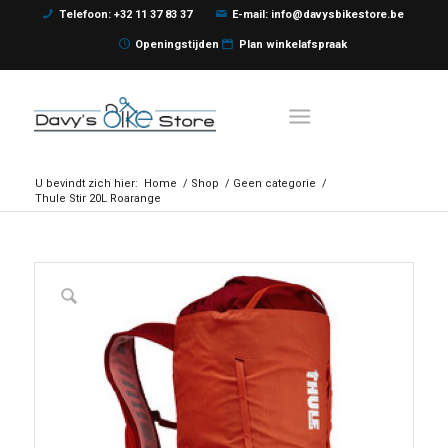
Telefoon: +32 11 37 83 37
E-mail: info@davysbikestore.be
Openingstijden
Plan winkelafspraak
U bevindt zich hier:
Home
/
Shop
/
Geen categorie
/
Thule Stir 20L Roarange