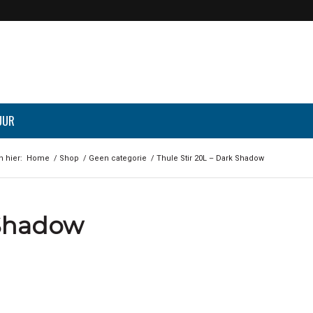
UUR
h hier:
Home
/
Shop
/
Geen categorie
/
Thule Stir 20L – Dark Shadow
 Shadow