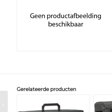
Gerelateerde producten
Thule Stir 28L Womens – Fjord