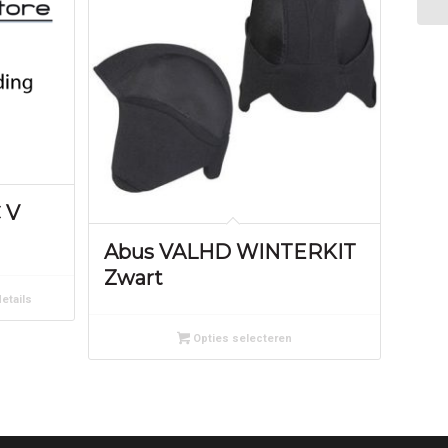
 V
Abus VALHD WINTERKIT
Zwart
etails
Opties selecteren