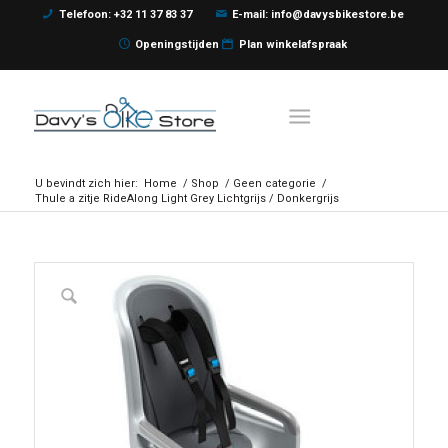
Telefoon: +32 11 37 83 37
E-mail: info@davysbikestore.be
Openingstijden
Plan winkelafspraak
U bevindt zich hier:
Home
/
Shop
/
Geen categorie
/
Thule a zitje RideAlong Light Grey Lichtgrijs / Donkergrijs