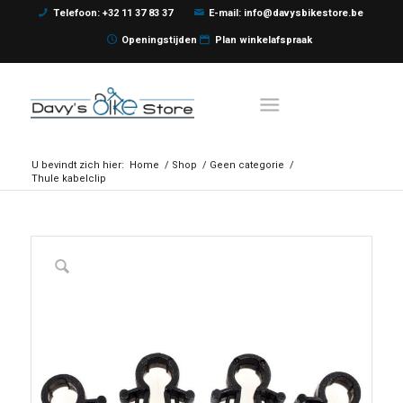
Telefoon: +32 11 37 83 37
E-mail: info@davysbikestore.be
Openingstijden
Plan winkelafspraak
U bevindt zich hier:
Home
/
Shop
/
Geen categorie
/
Thule kabelclip