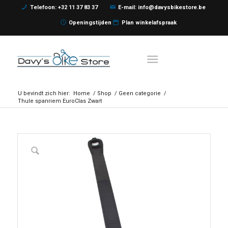
Telefoon: +32 11 37 83 37
E-mail: info@davysbikestore.be
Openingstijden
Plan winkelafspraak
U bevindt zich hier:
Home
/
Shop
/
Geen categorie
/
Thule spanriem EuroClas Zwart