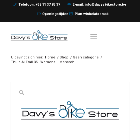
Telefoon: +32 11 37 83 37
E-mail: info@davysbikestore.be
Openingstijden
Plan winkelafspraak
U bevindt zich hier:
Home
/
Shop
/
Geen categorie
/
Thule AllTrail 35L Womens – Monarch