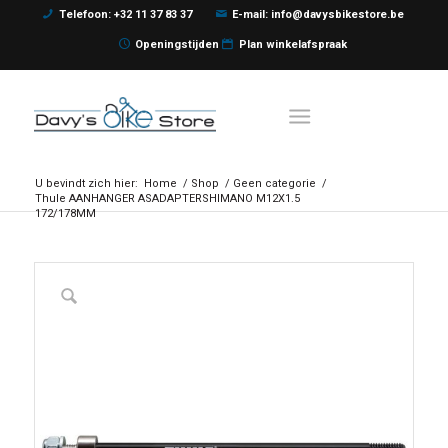
Telefoon: +32 11 37 83 37
E-mail: info@davysbikestore.be
Openingstijden
Plan winkelafspraak
U bevindt zich hier:
Home
/
Shop
/
Geen categorie
/
Thule AANHANGER ASADAPTERSHIMANO M12X1.5
172/178MM