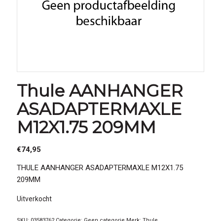
Thule AANHANGER
ASADAPTERMAXLE
M12X1.75 209MM
€
74,95
THULE AANHANGER ASADAPTERMAXLE M12X1.75
209MM
Uitverkocht
SKU:
03583762
Categorie:
Geen categorie
Merk:
Thule