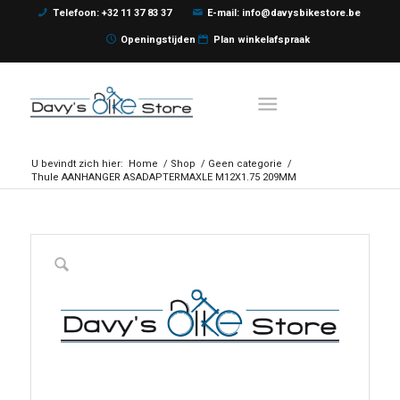
Telefoon: +32 11 37 83 37
E-mail: info@davysbikestore.be
Openingstijden
Plan winkelafspraak
U bevindt zich hier:
Home
/
Shop
/
Geen categorie
/
Thule AANHANGER ASADAPTERMAXLE M12X1.75 209MM