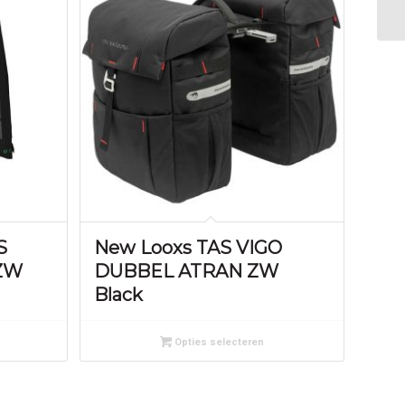
FI
S
New Looxs TAS VIGO
ZW
DUBBEL ATRAN ZW
Black
Opties selecteren