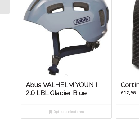
Zwart
Abus VALHELM YOUN I
Corti
2.0 LBL Glacier Blue
€
12,95
Opties selecteren