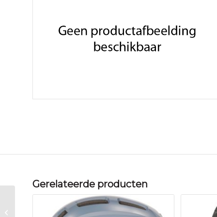
Gerelateerde producten
Xlc TAS WIEL 26-29″ ZW BAS101