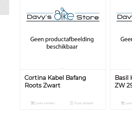
29.0 x 300 alu Zilver
Cortina Kabel Bafang
Basil
Roots Zwart
ZW 29
Lees verder
Toon details
Lees