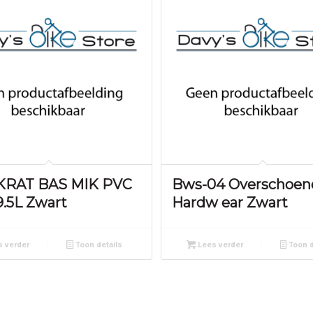
 KRAT BAS MIK PVC
Bws-04 Overschoen
.5L Zwart
Hardw ear Zwart
 verder
Toon details
Lees verder
Toon d