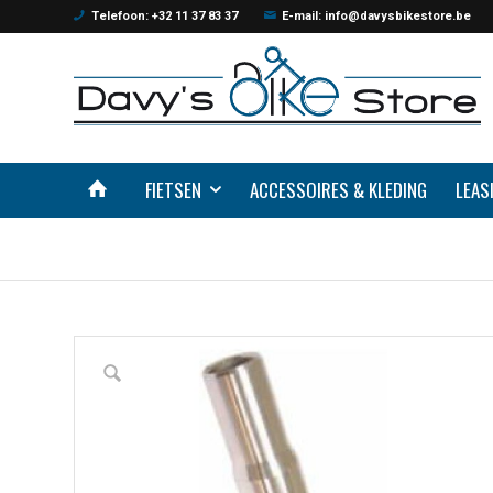
Telefoon: +32 11 37 83 37
E-mail: info@davysbikestore.be
FIETSEN
ACCESSOIRES & KLEDING
LEAS