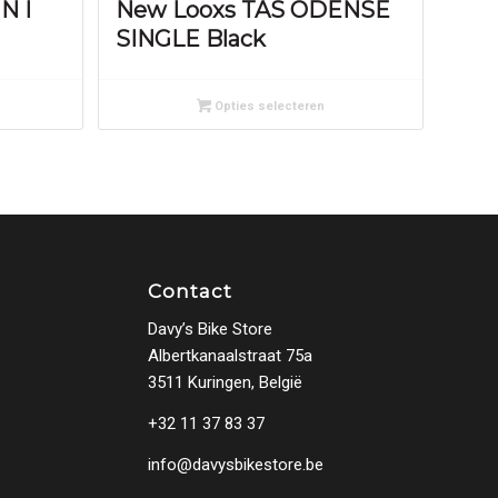
N I
New Looxs TAS ODENSE
SINGLE Black
Opties selecteren
Contact
Davy’s Bike Store
Albertkanaalstraat 75a
3511 Kuringen, België
+32 11 37 83 37
info@davysbikestore.be