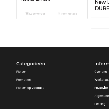
New L
DUBB
Lees verder
Toon details
Categorieën
Infor
Fietsen
Over ons
Promoties
Werkplaat
Fietsen op voorraad
Privacybel
Algemene
Leasing