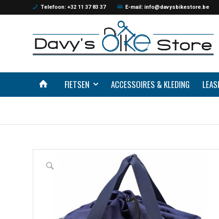
Telefoon: +32 11 37 83 37
E-mail: info@davysbikestore.be
FIETSEN
ACCESSOIRES & KLEDING
LEAS