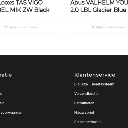
ooxs TAS VIGO
Abus VALHELM YOU
EL MIK ZW Black
2.0 LBL Glacier Blue
Opties selecteren
Opties selecteren
matie
Klantenservice
Bio Size – meetsysteem
s
Verzendkosten
eid
Retourneren
 voorwaarden
Nieuwsbrief
Betaalmethodes