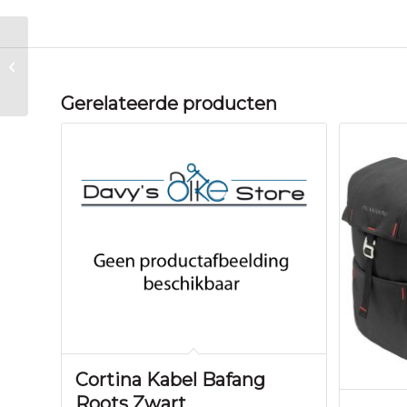
Klickfix MAND
STRUCTURA GT RT ZW
Zwart
Gerelateerde producten
Cortina Kabel Bafang
Roots Zwart