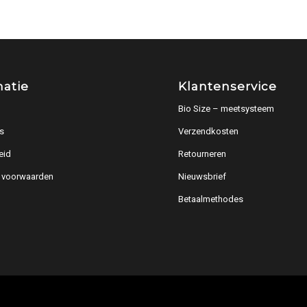
matie
Klantenservice
Bio Size – meetsysteem
s
Verzendkosten
eid
Retourneren
 voorwaarden
Nieuwsbrief
Betaalmethodes