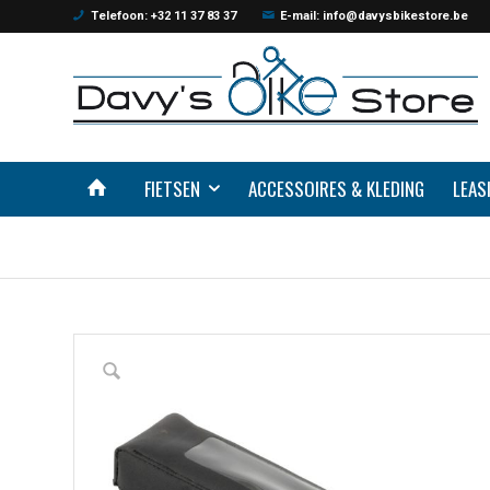
Telefoon: +32 11 37 83 37
E-mail: info@davysbikestore.be
FIETSEN
ACCESSOIRES & KLEDING
LEAS