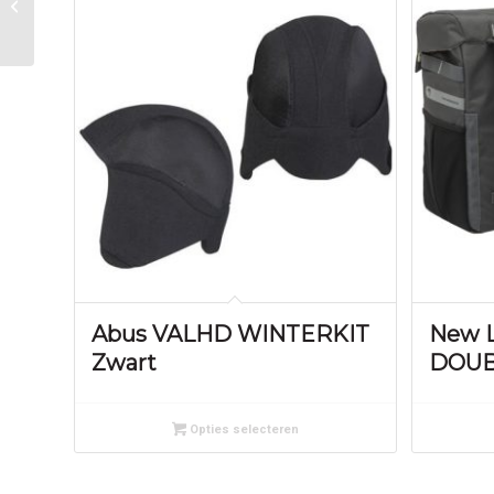
RACE S ZW Zwart
Abus VALHD WINTERKIT
New L
Zwart
DOUB
Opties selecteren