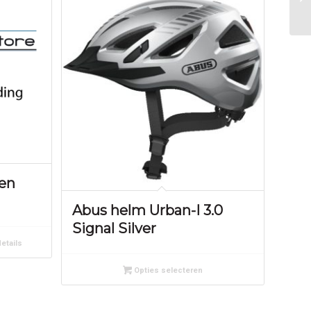
en
Abus helm Urban-I 3.0
Signal Silver
etails
Opties selecteren