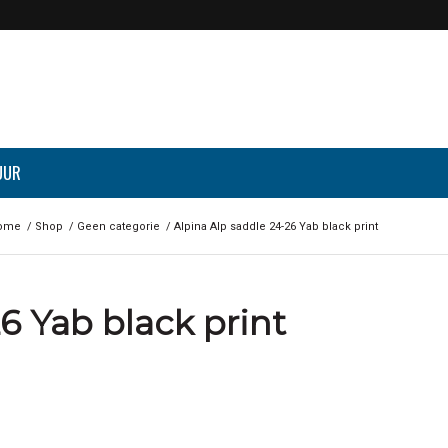
UUR
ome
/
Shop
/
Geen categorie
/
Alpina Alp saddle 24-26 Yab black print
6 Yab black print