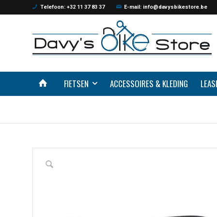
Telefoon: +32 11 37 83 37
E-mail: info@davysbikestore.be
FIETSEN
ACCESSOIRES & KLEDING
LEAS