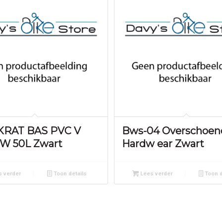
 KRAT BAS PVC V
Bws-04 Overschoen
W 50L Zwart
Hardw ear Zwart
 verder
Toon details
Lees verder
Toon d