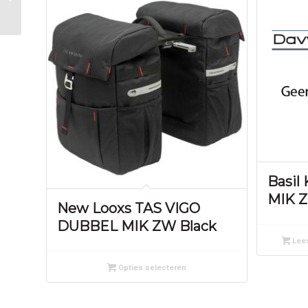
yabber black print
Basil
MIK Z
New Looxs TAS VIGO
DUBBEL MIK ZW Black
Lees
Opties selecteren