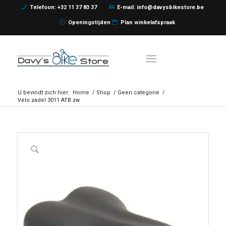
Telefoon: +32 11 37 83 37
E-mail: info@davysbikestore.be
Openingstijden
Plan winkelafspraak
U bevindt zich hier:
Home
/
Shop
/
Geen categorie
/
Velo zadel 3011 ATB zw