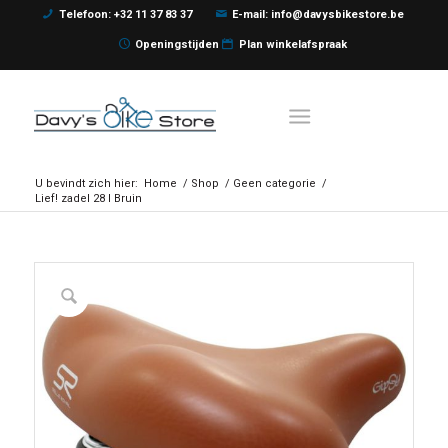
Telefoon: +32 11 37 83 37
E-mail: info@davysbikestore.be
Openingstijden
Plan winkelafspraak
U bevindt zich hier:
Home
/
Shop
/
Geen categorie
/
Lief! zadel 28 l Bruin