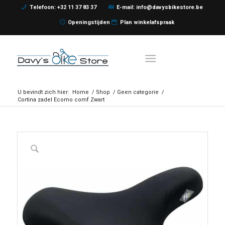
Telefoon: +32 11 37 83 37
E-mail: info@davysbikestore.be
Openingstijden
Plan winkelafspraak
U bevindt zich hier:
Home
/
Shop
/
Geen categorie
/
Cortina zadel Ecomo comf Zwart