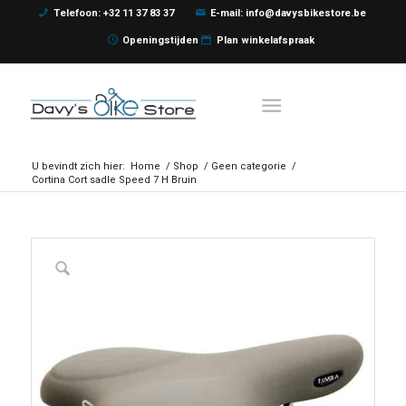
Telefoon: +32 11 37 83 37
E-mail: info@davysbikestore.be
Openingstijden
Plan winkelafspraak
U bevindt zich hier:
Home
/
Shop
/
Geen categorie
/
Cortina Cort sadle Speed 7 H Bruin