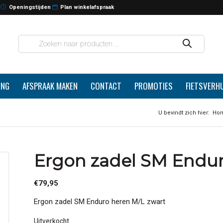
Openingstijden
Plan winkelafspraak
ING
AFSPRAAK MAKEN
CONTACT
PROMOTIES
FIETSVERH
U bevindt zich hier:
Ho
Ergon zadel SM Endur
€
79,95
Ergon zadel SM Enduro heren M/L zwart
Uitverkocht