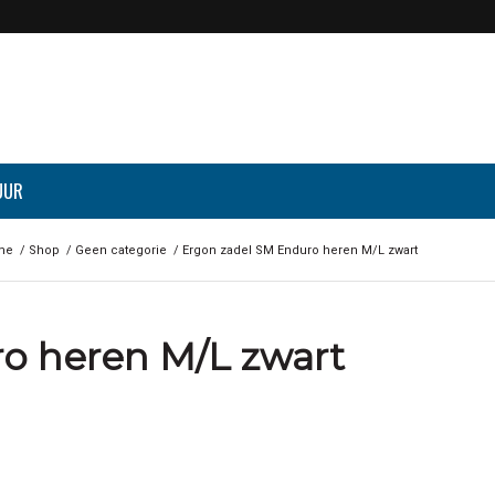
UUR
me
/
Shop
/
Geen categorie
/
Ergon zadel SM Enduro heren M/L zwart
o heren M/L zwart