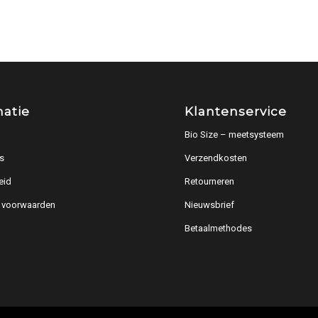
matie
Klantenservice
Bio Size – meetsysteem
s
Verzendkosten
eid
Retourneren
 voorwaarden
Nieuwsbrief
Betaalmethodes