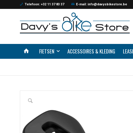
Telefoon: +32 11 37 83 37
E-mail: info@davysbikestore.be
FIETSEN
ACCESSOIRES & KLEDING
LEAS