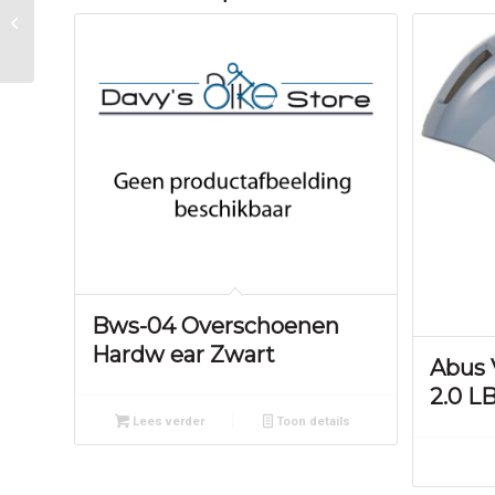
Ergon zadel SM Enduro
heren S/M zwart
Bws-04 Overschoenen
Hardw ear Zwart
Abus
2.0 LB
Lees verder
Toon details