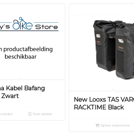
na Kabel Bafang
 Zwart
New Looxs TAS VA
RACKTIME Black
 verder
Toon details
Opties selecteren