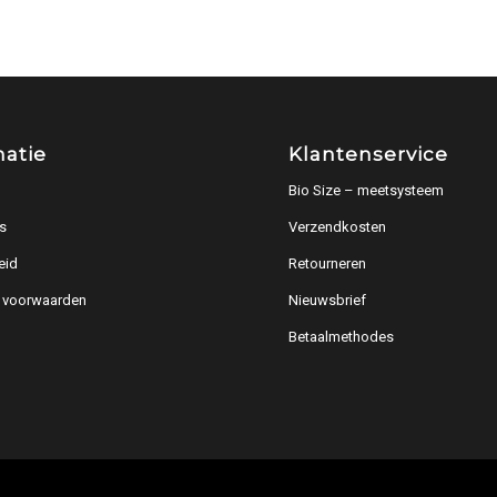
matie
Klantenservice
Bio Size – meetsysteem
s
Verzendkosten
eid
Retourneren
 voorwaarden
Nieuwsbrief
Betaalmethodes