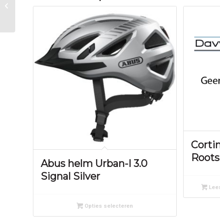
Ergon zadel SM Pro
Men S/M zwart/blauw
Corti
Roots
Abus helm Urban-I 3.0
Signal Silver
Lees
Opties selecteren