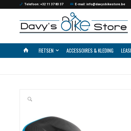
Telefoon: +32 11 37 83 37
E-mail: info@davysbikestore.be
FIETSEN
ACCESSOIRES & KLEDING
LEAS