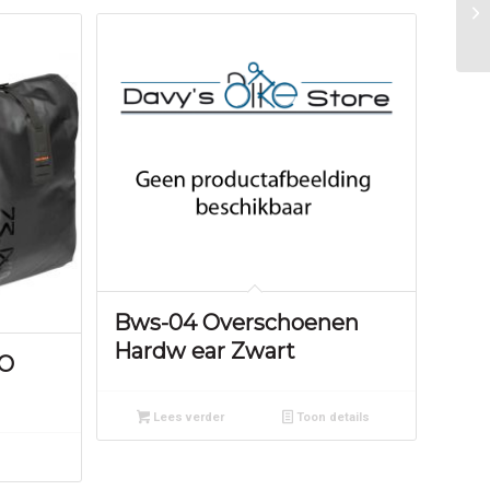
Bws-04 Overschoenen
Hardw ear Zwart
RO
Lees verder
Toon details