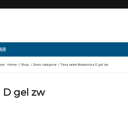
UUR
ier:
Home
/
Shop
/
Geen categorie
/
Terry zadel Anatomica D gel zw
 D gel zw