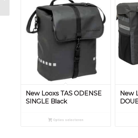
zw
New Looxs TAS ODENSE
New L
SINGLE Black
DOUB
Opties selecteren