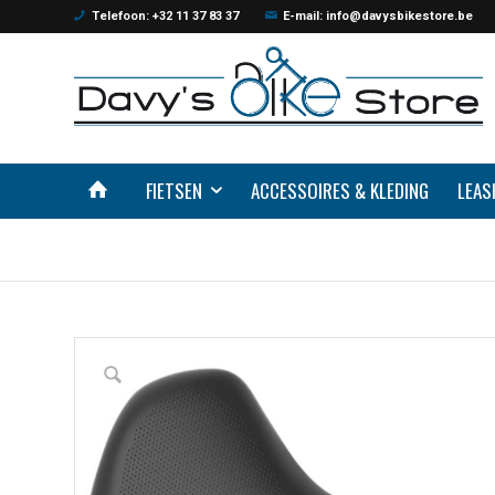
Telefoon: +32 11 37 83 37
E-mail: info@davysbikestore.be
FIETSEN
ACCESSOIRES & KLEDING
LEAS