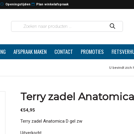
Openingstijden
Plan winkelafspraak
ING
AFSPRAAK MAKEN
CONTACT
PROMOTIES
FIETSVERH
U bevindt zich h
Terry zadel Anatomica
€
54,95
Terry zadel Anatomica D gel zw
Uitverkocht