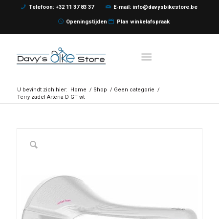
Telefoon: +32 11 37 83 37
E-mail: info@davysbikestore.be
Openingstijden
Plan winkelafspraak
U bevindt zich hier:
Home
/
Shop
/
Geen categorie
/
Terry zadel Arteria D GT wt