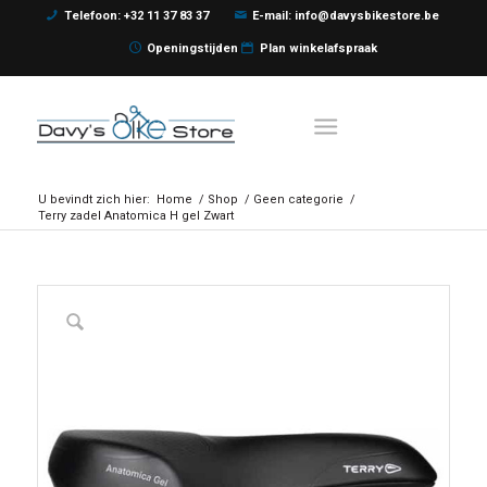
Telefoon: +32 11 37 83 37
E-mail: info@davysbikestore.be
Openingstijden
Plan winkelafspraak
U bevindt zich hier:
Home
/
Shop
/
Geen categorie
/
Terry zadel Anatomica H gel Zwart