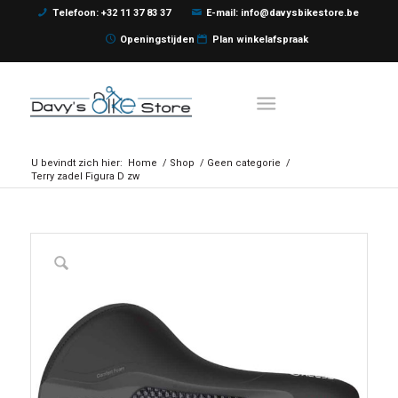
Telefoon: +32 11 37 83 37
E-mail: info@davysbikestore.be
Openingstijden
Plan winkelafspraak
U bevindt zich hier:
Home
/
Shop
/
Geen categorie
/
Terry zadel Figura D zw