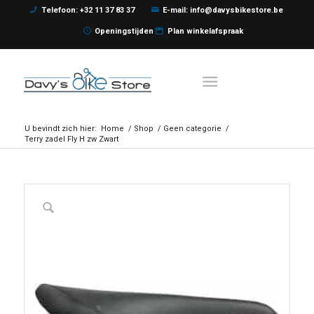
Telefoon: +32 11 37 83 37
E-mail: info@davysbikestore.be
Openingstijden
Plan winkelafspraak
U bevindt zich hier:
Home
/
Shop
/
Geen categorie
/
Terry zadel Fly H zw Zwart