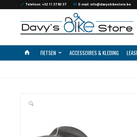
Telefoon: +32 11 37 83 37
E-mail: info@davysbikestore.be
FIETSEN
ACCESSOIRES & KLEDING
LEAS