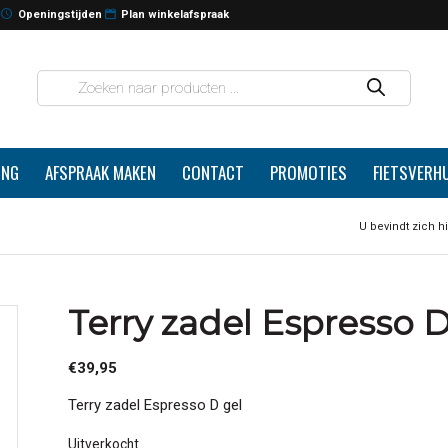
Openingstijden
Plan winkelafspraak
ING
AFSPRAAK MAKEN
CONTACT
PROMOTIES
FIETSVERH
U bevindt zich hi
Terry zadel Espresso 
€
39,95
Terry zadel Espresso D gel
Uitverkocht