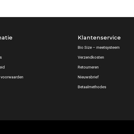
matie
Klantenservice
Bio Size – meetsysteem
s
Verzendkosten
eid
Retourneren
 voorwaarden
Nieuwsbrief
Betaalmethodes