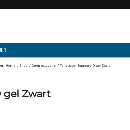
UUR
er:
Home
/
Shop
/
Geen categorie
/
Terry zadel Espresso D gel Zwart
D gel Zwart