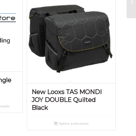
ngle
New Looxs TAS MONDI
JOY DOUBLE Quilted
Black
etails
Opties selecteren