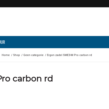
UUR
:
Home
/
Shop
/
Geen categorie
/
Ergon zadel SME3-M Pro carbon rd
ro carbon rd