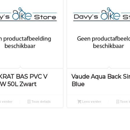
 KRAT BAS PVC V
Vaude Aqua Back Si
W 50L Zwart
Blue
 verder
Toon details
Lees verder
Toon d