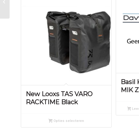
carbon rd
Basil
MIK Z
New Looxs TAS VARO
RACKTIME Black
Lees
Opties selecteren