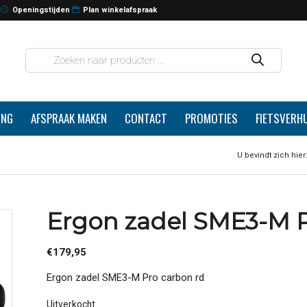
Openingstijden
Plan winkelafspraak
ING
AFSPRAAK MAKEN
CONTACT
PROMOTIES
FIETSVERH
U bevindt zich hier
Ergon zadel SME3-M P
€
179,95
Ergon zadel SME3-M Pro carbon rd
Uitverkocht