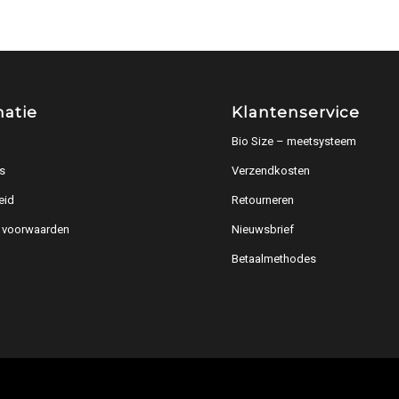
matie
Klantenservice
Bio Size – meetsysteem
s
Verzendkosten
eid
Retourneren
 voorwaarden
Nieuwsbrief
Betaalmethodes