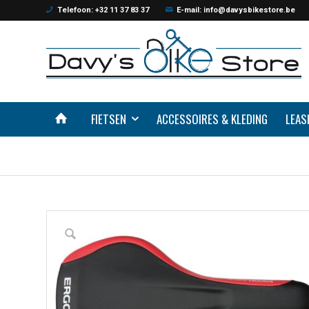
Telefoon: +32 11 37 83 37
E-mail: info@davysbikestore.be
FIETSEN
ACCESSOIRES & KLEDING
LEAS