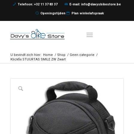
Telefoon: +32 11 37 83 37
E-mail: info@davysbikestore.be
Openingstijden
Plan winkelafspraak
U bevindt zich hier:
Home
/
Shop
/
Geen categorie
/
Klickfix STUURTAS SMILE ZW Zwart