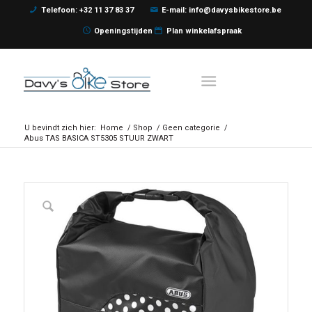
Telefoon: +32 11 37 83 37
E-mail: info@davysbikestore.be
Openingstijden
Plan winkelafspraak
U bevindt zich hier:
Home
/
Shop
/
Geen categorie
/
Abus TAS BASICA ST5305 STUUR ZWART