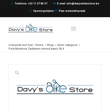
Telefoon: +32 11 37 83 37
E-mail: info@davysbikestore.be
Openingstijden
Plan winkelafspraak
U bevindt zich hier:
Home
/
Shop
/
Geen categorie
/
Post Moderne Zadelpen verend kaars 26.4