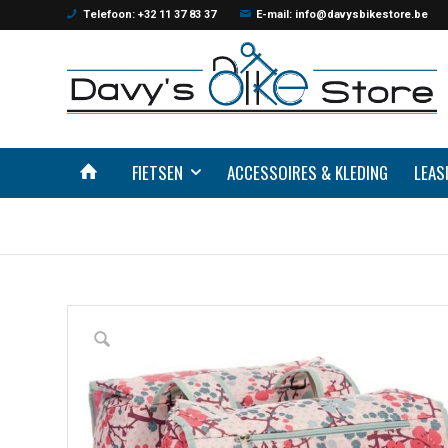
Telefoon: +32 11 37 83 37
E-mail: info@davysbikestore.be
FIETSEN
ACCESSOIRES & KLEDING
LEAS