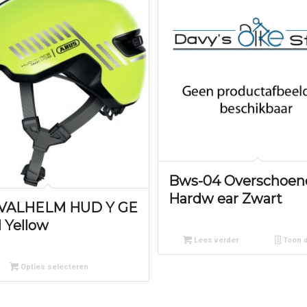
Bws-04 Overschoen
Hardw ear Zwart
 VALHELM HUD Y GE
l Yellow
Lees verder
Toon d
Opties selecteren