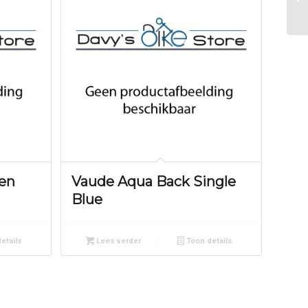
en
Vaude Aqua Back Single
Blue
etails
Lees verder
Toon details