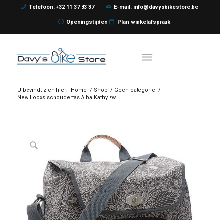
Telefoon: +32 11 37 83 37
E-mail: info@davysbikestore.be
Openingstijden
Plan winkelafspraak
U bevindt zich hier:
Home
/
Shop
/
Geen categorie
/
New Looxs schoudertas Alba Kathy zw