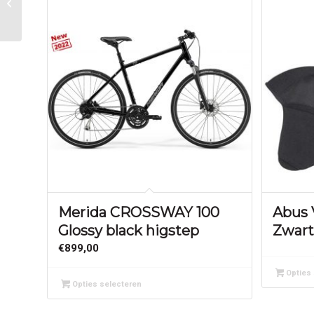
enkel Origin 17L Black
Merida CROSSWAY 100
Abus
Glossy black higstep
Zwart
€
899,00
Opties 
Opties selecteren