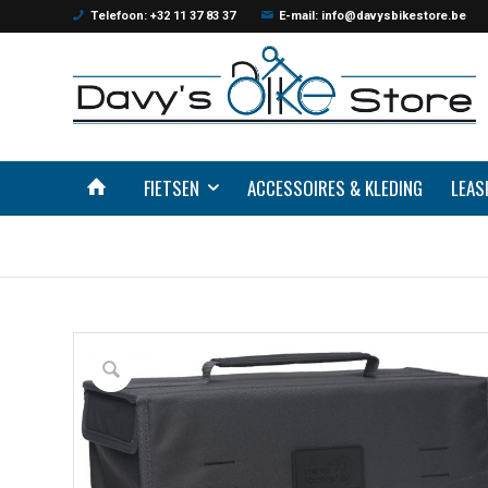
Telefoon: +32 11 37 83 37
E-mail: info@davysbikestore.be
FIETSEN
ACCESSOIRES & KLEDING
LEAS