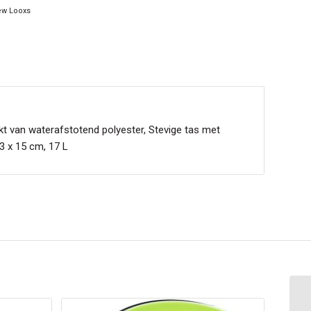
w Looxs
kt van waterafstotend polyester, Stevige tas met
33 x 15 cm, 17 L