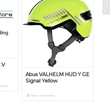
 V
Abus VALHELM HUD Y GE
Signal Yellow
etails
Opties selecteren