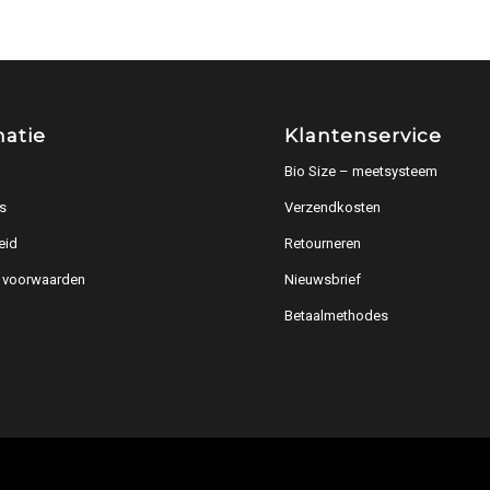
matie
Klantenservice
Bio Size – meetsysteem
s
Verzendkosten
eid
Retourneren
 voorwaarden
Nieuwsbrief
Betaalmethodes