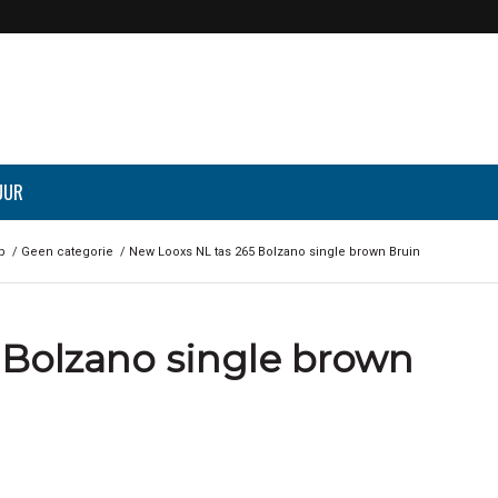
UUR
p
/
Geen categorie
/
New Looxs NL tas 265 Bolzano single brown Bruin
 Bolzano single brown