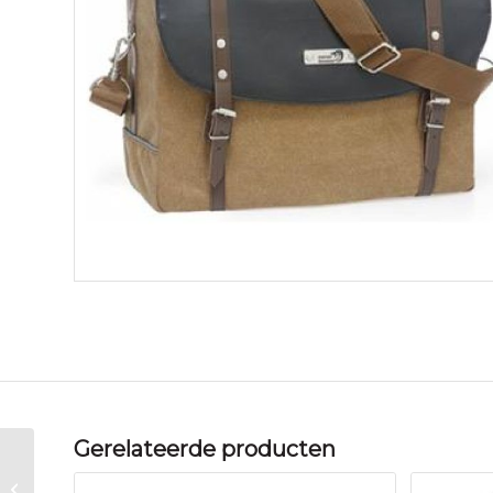
Gerelateerde producten
New Looxs NL tas 265
Bolzano single blue