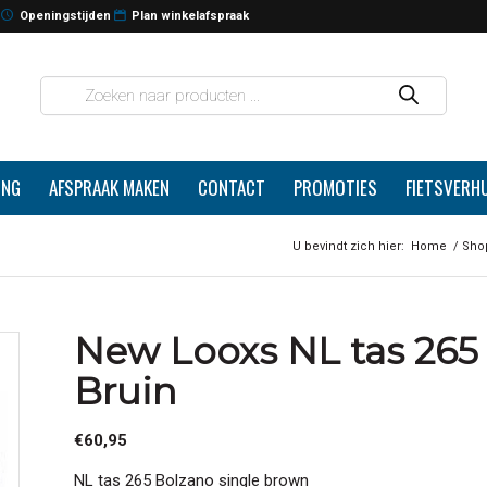
Openingstijden
Plan winkelafspraak
ING
AFSPRAAK MAKEN
CONTACT
PROMOTIES
FIETSVERH
U bevindt zich hier:
Home
/
Sho
New Looxs NL tas 265
Bruin
€
60,95
NL tas 265 Bolzano single brown