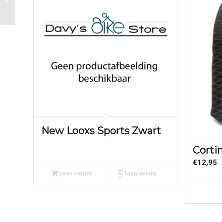
Blauw
New Looxs Sports Zwart
Corti
€
12,95
Lees verder
Toon details