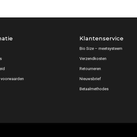
matie
Klantenservice
Bio Size – meetsysteem
s
Verzendkosten
eid
Retourneren
 voorwaarden
Nieuwsbrief
Betaalmethodes