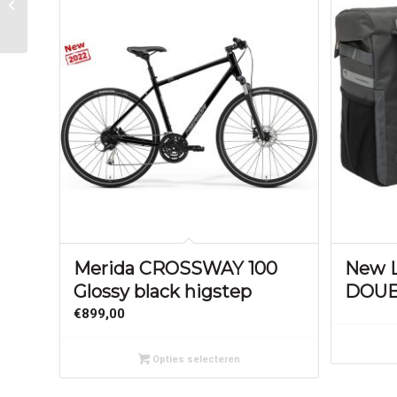
ATB 26.0 x 350 Zilver
Merida CROSSWAY 100
New L
Glossy black higstep
DOUB
€
899,00
Opties selecteren