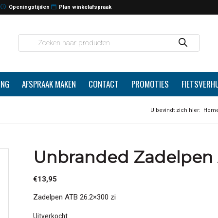
Openingstijden
Plan winkelafspraak
ING
AFSPRAAK MAKEN
CONTACT
PROMOTIES
FIETSVERH
U bevindt zich hier:
Hom
Unbranded Zadelpen A
€
13,95
Zadelpen ATB 26.2×300 zi
Uitverkocht