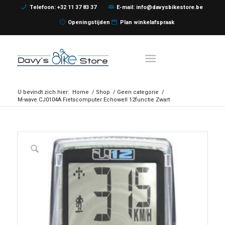
Telefoon: +32 11 37 83 37
E-mail: info@davysbikestore.be
Openingstijden
Plan winkelafspraak
U bevindt zich hier:
Home
/
Shop
/
Geen categorie
/
M-wave CJ0104A Fietscomputer Echowell 12functie Zwart