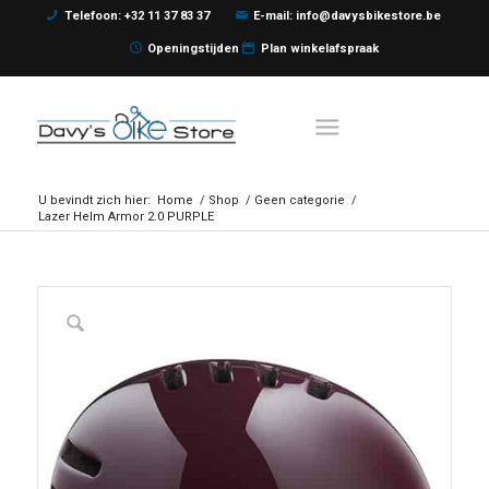
Telefoon: +32 11 37 83 37
E-mail: info@davysbikestore.be
Openingstijden
Plan winkelafspraak
U bevindt zich hier:
Home
/
Shop
/
Geen categorie
/
Lazer Helm Armor 2.0 PURPLE