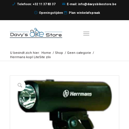
Telefoon: +32 11 37 83 37
E-mail: info@davysbikestore.be
Openingstijden
Plan winkelafspraak
U bevindt zich hier:
Home
/
Shop
/
Geen categorie
/
Herrmans kopl LiteSite zilv