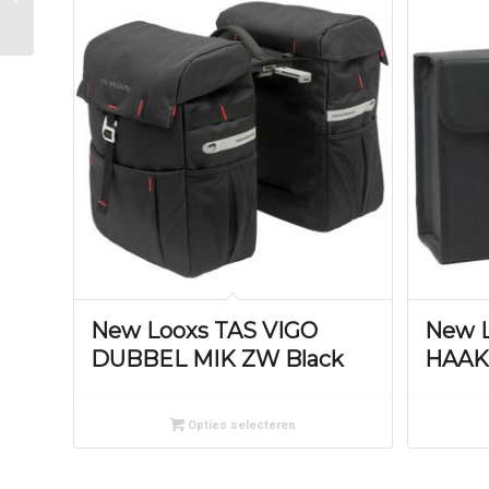
x 300 zw
New Looxs TAS VIGO
New L
DUBBEL MIK ZW Black
HAAK
Opties selecteren