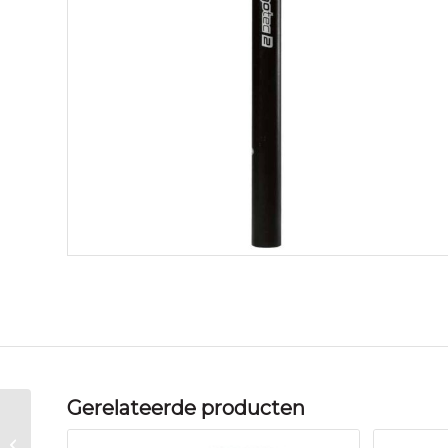
Gerelateerde producten
Ergotec zadelpen
verend kaars sp-2.0 25.4