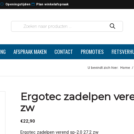
Openingstijden
Plan winkelafspraak
ING
AFSPRAAK MAKEN
CONTACT
PROMOTIES
FIETSVERH
U bevindt zich hier:
Home
/
Ergotec zadelpen vere
zw
€
22,90
Ergotec zadelpen verend sp-2.0 27.2 zw