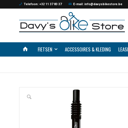
Telefoon: +32 11 37 83 37
E-mail: info@davysbikestore.be
FIETSEN
ACCESSOIRES & KLEDING
LEAS