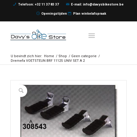
Telefoon: +32 11 37 83 37
E-mail: info@davysbikestore.be
Openingstijden
Plan winkelafspraak
U bevindt zich hier:
Home
/
Shop
/
Geen categorie
/
Dremefa VOETSTEUN BRF 1112S UNIV SET A 2